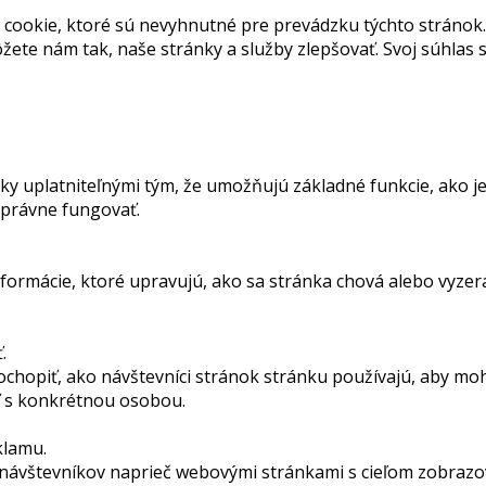
cookie, ktoré sú nevyhnutné pre prevádzku týchto stránok.
ete nám tak, naše stránky a služby zlepšovať. Svoj súhla
 uplatniteľnými tým, že umožňujú základné funkcie, ako je
správne fungovať.
rmácie, ktoré upravujú, ako sa stránka chová alebo vyzerá. 
.
ochopiť, ako návštevníci stránok stránku používajú, aby mo
iť s konkrétnou osobou.
klamu.
návštevníkov naprieč webovými stránkami s cieľom zobrazov