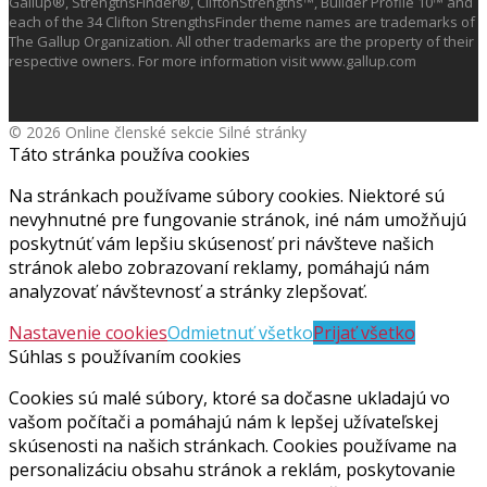
Gallup®, StrengthsFinder®, CliftonStrengths™, Builder Profile 10™ and
each of the 34 Clifton StrengthsFinder theme names are trademarks of
The Gallup Organization. All other trademarks are the property of their
respective owners. For more information visit www.gallup.com
© 2026 Online členské sekcie Silné stránky
Táto stránka používa cookies
Na stránkach používame súbory cookies. Niektoré sú
nevyhnutné pre fungovanie stránok, iné nám umožňujú
poskytnúť vám lepšiu skúsenosť pri návšteve našich
stránok alebo zobrazovaní reklamy, pomáhajú nám
analyzovať návštevnosť a stránky zlepšovať.
Nastavenie cookies
Odmietnuť všetko
Prijať všetko
Súhlas s používaním cookies
Cookies sú malé súbory, ktoré sa dočasne ukladajú vo
vašom počítači a pomáhajú nám k lepšej užívateľskej
skúsenosti na našich stránkach. Cookies používame na
personalizáciu obsahu stránok a reklám, poskytovanie