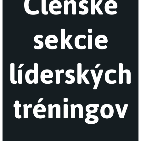
Členské
sekcie
líderských
tréningov