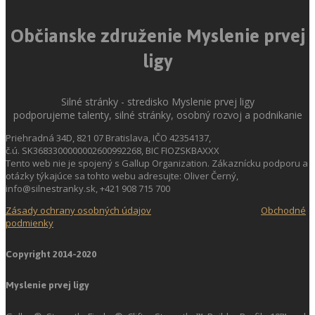
Občianske združenie Myslenie prvej
ligy
Silné stránky - stredisko Myslenie prvej ligy
podporujeme talenty, silné stránky, osobný rozvoj a podnikanie
Priehradná 34D, 821 07 Bratislava, IČO 42354137,
č.ú. SK3683300000002600992268, BIC FIOZSKBAXXX
Tento web nie je spojený s Gallup Organization. Zákaznícku podporu a
otázky týkajúce sa tohto webu adresujte: Oliver Černý,
info@silnestranky.sk, +421 908 715 700
Zásady ochrany osobných údajov
Obchodné
podmienky
Copyright 2014-2020
Myslenie prvej ligy